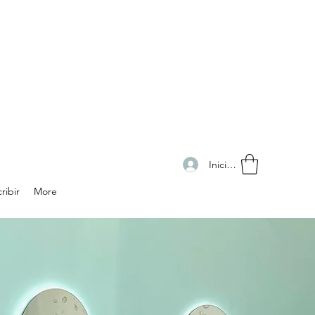
Iniciar sesión
ribir
More