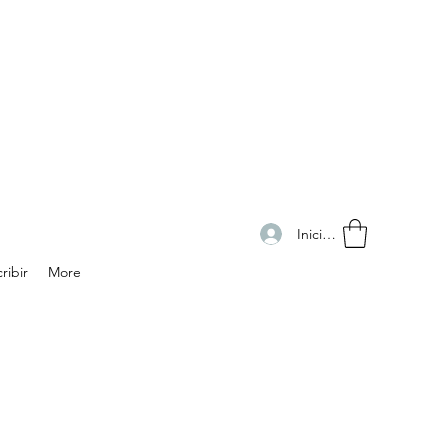
Iniciar sesión
ribir
More