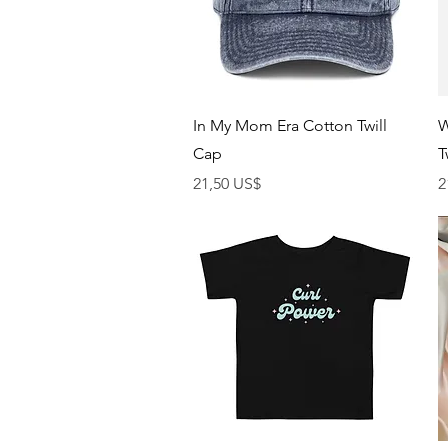
Vista rápida
In My Mom Era Cotton Twill
W
Cap
T
Precio
P
21,50 US$
2