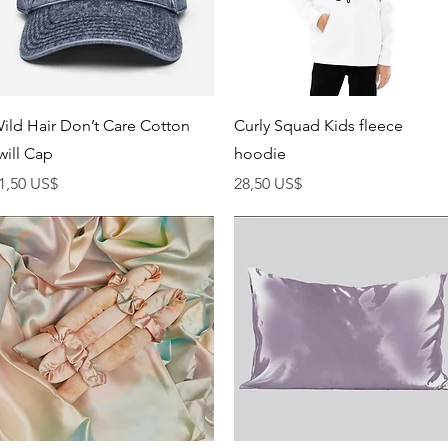
Vista rápida
Vista rápida
ild Hair Don’t Care Cotton
Curly Squad Kids fleece
will Cap
hoodie
recio
Precio
1,50 US$
28,50 US$