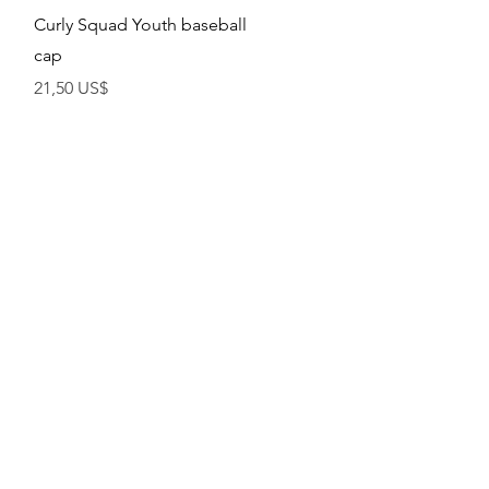
Vista rápida
Curly Squad Youth baseball
cap
Precio
21,50 US$