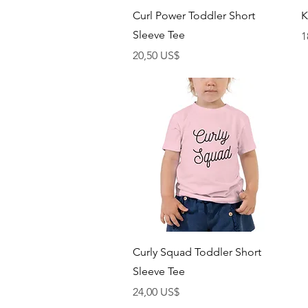
Vista rápida
Curl Power Toddler Short
K
Sleeve Tee
P
1
Precio
20,50 US$
Vista rápida
Curly Squad Toddler Short
Sleeve Tee
Precio
24,00 US$