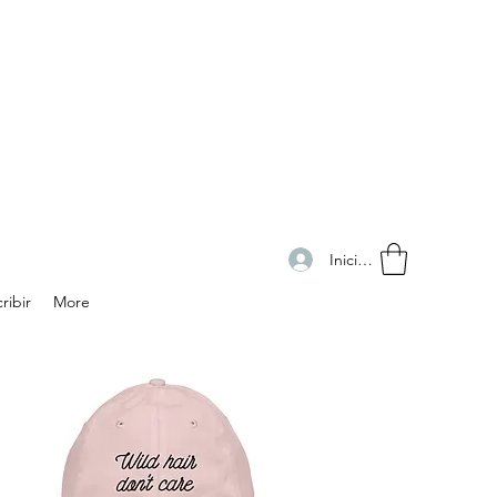
Iniciar sesión
ribir
More