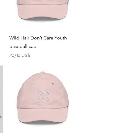
Vista rápida
Wild Hair Don’t Care Youth
baseball cap
Precio
20,00 US$