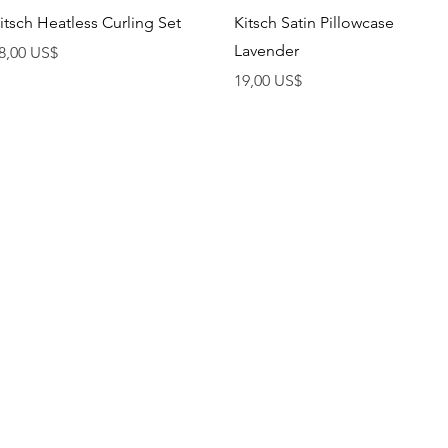
Vista rápida
Vista rápida
itsch Heatless Curling Set
Kitsch Satin Pillowcase
Lavender
recio
8,00 US$
Precio
19,00 US$